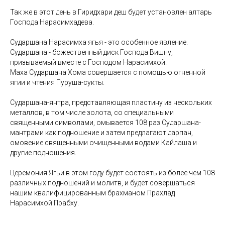
Так же в этот день в Гиридхари деш будет установлен алтарь
Господа Нарасимхадева.
Сударшана Нарасимха ягья - это особенное явление.
Сударшана - божественный диск Господа Вишну,
призываемый вместе с Господом Нарасимхой.
Маха Сударшана Хома совершается с помощью огненной
ягии и чтения Пуруша-сукты.
Сударшана-янтра, представляющая пластину из нескольких
металлов, в том числе золота, со специальными
священными символами, омывается 108 раз Сударшана-
мантрами как подношение и затем предлагают дарпан,
омовение священными очищенными водами Кайлаша и
другие подношения.
Церемония Ягьи в этом году будет состоять из более чем 108
различных подношений и молитв, и будет совершаться
нашим квалифицированным брахманом Прахлад
Нарасимхой Прабху.